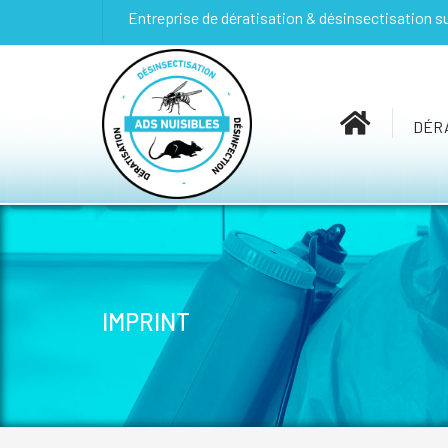
Entreprise de dératisation & désinsectisation s
DÉRA
IMPRINT