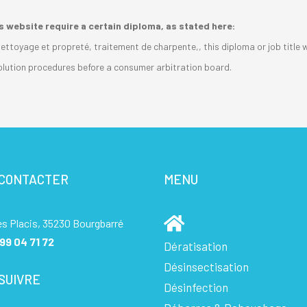
is website require a certain diploma, as stated here:
nettoyage et propreté, traitement de charpente,, this diploma or job title
esolution procedures before a consumer arbitration board.
 CONTACTER
MENU
es Placis, 35230 Bourgbarré
99 04 71 72
Dératisation
Désinsectisation
SUIVRE
Désinfection