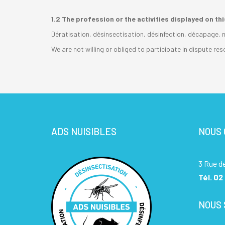
1.2 The profession or the activities displayed on th
Dératisation, désinsectisation, désinfection, décapage, 
We are not willing or obliged to participate in dispute r
ADS NUISIBLES
NOUS
3 Rue d
Tél.
02 
NOUS 