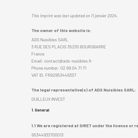
This imprint was last updated on 11 janvier 2024.
The owner of this website is:
ADS Nuisibles SARL
3 RUE DES PLACIS 35230 BOURGBARRE
France
Email:
rf.selbisiun-sda@tcatnoc
Phone number: 02 99 04 71 71
VAT ID: FR92953449337
The legal representative(s) of ADS Nuisibles SARL:
GUILLEUX INVEST
1. General
1.1 We are registered at SIRET under the license or 
95344933700013