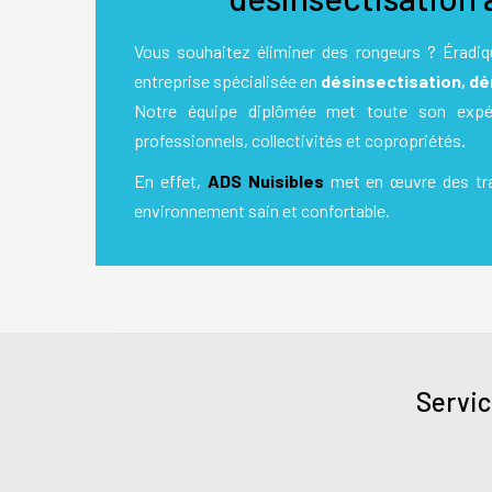
Vous souhaitez éliminer des rongeurs ? Éradiqu
entreprise spécialisée en
désinsectisation, dé
Notre équipe diplômée met toute son expéri
professionnels, collectivités et copropriétés.
En effet,
ADS Nuisibles
met en œuvre des trai
environnement sain et confortable.
Servic