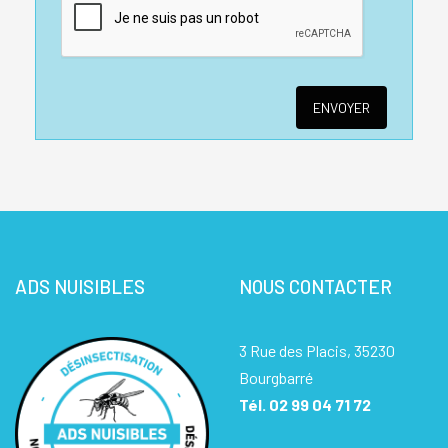
ADS NUISIBLES
NOUS CONTACTER
3 Rue des Placis, 35230
Bourgbarré
Tél.
02 99 04 71 72