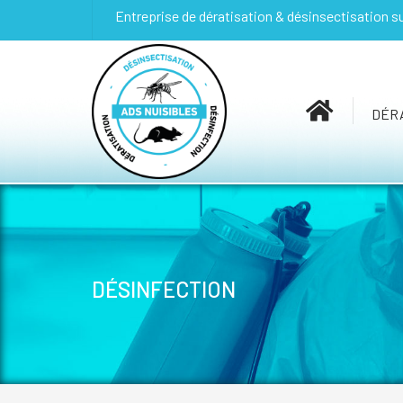
Entreprise de dératisation & désinsectisation s
DÉRA
DÉSINFECTION