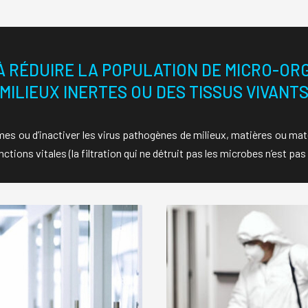
À RÉDUIRE LA POPULATION DE MICRO-OR
MILIEUX INERTES OU DES TISSUS VIVANT
smes ou d’inactiver les virus pathogènes de milieux, matières ou mat
nctions vitales (la
filtration
qui ne détruit pas les microbes n’est pas