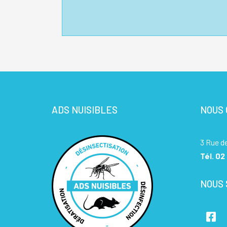
ADS NUISIBLES
NOUS
3 Rue d
Tél.
02 
NOUS 